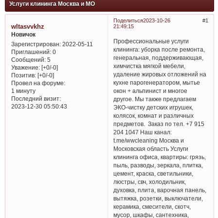
Услуги клининга Москва и МО
Поделиться
2023-10-26
1
wltasvvkhz
21:49:15
Новичок
Профессиональные услуги
Зарегистрирован
: 2022-05-11
клининга: уборка после ремонта,
Приглашений:
0
генеральная, поддерживающая,
Сообщений:
5
химчистка мягкой мебели,
Уважение:
[+0/-0]
удаление жировых отложений на
Позитив:
[+0/-0]
кухне парогенератором, мытье
Провел на форуме:
окон + альпинист и многое
1 минуту
Последний визит:
другое. Мы также предлагаем
2023-12-30 05:50:43
ЭКО-чистку детских игрушек,
колясок, комнат и различных
предметов. Заказ по тел. +7 915
204 1047 Наш канал:
t.me/wwcleaning Москва и
Московская область Услуги
клининга офиса, квартиры: грязь,
пыль, разводы, зеркала, плитка,
цемент, краска, светильники,
люстры, свч, холодильник,
духовка, плита, варочная панель,
вытяжка, розетки, выключатели,
керамика, смесители, скотч,
мусор, шкафы, сантехника,