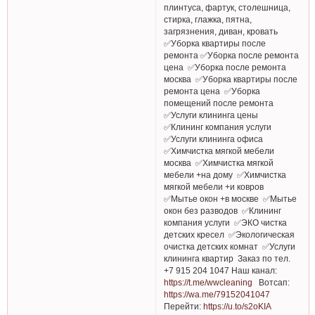
плинтуса, фартук, столешница,
стирка, глажка, пятна,
загрязнения, диван, кровать
✅Уборка квартиры после
ремонта ✅Уборка после ремонта
цена ✅Уборка после ремонта
москва ✅Уборка квартиры после
ремонта цена ✅Уборка
помещений после ремонта
✅Услуги клининга цены
✅Клининг компания услуги
✅Услуги клининга офиса
✅Химчистка мягкой мебели
москва ✅Химчистка мягкой
мебели +на дому ✅Химчистка
мягкой мебели +и ковров
✅Мытье окон +в москве ✅Мытье
окон без разводов ✅Клининг
компания услуги ✅ЭКО чистка
детских кресел ✅Экологическая
очистка детских комнат ✅Услуги
клининга квартир Заказ по тел.
+7 915 204 1047 Наш канал:
https://t.me/wwcleaning
Вотсап:
https://wa.me/79152041047
Перейти:
https://u.to/s2oKIA